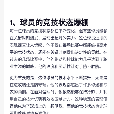
1、球员的竞技状态爆棚
每一位球员的竞技状态都在不断变化，但有些球员能够
在关键时刻爆发，展现出超凡的实力。这位球员近期的
表现简直让人惊叹，他不仅在每场比赛中都能维持高水
平的竞技状态，还能在关键时刻做出决定性的贡献。在
过去的几场比赛中，他的跑动和控球能力几乎达到了职
业生涯的巅峰，他的速度和灵活性让对手防不胜防。
更为重要的是，这位球员的技术水平不断提升，无论是
在进攻端还是防守端，他的表现都超出了许多球迷和专
家的预期。在面对强队时，他依然能够保持冷静，并利
用自己的技术优势有效地压制对方。这种稳定的表现使
得他成为了球场上的一颗明珠，而他的竞技状态也让球
迷和教练对他充满信心。