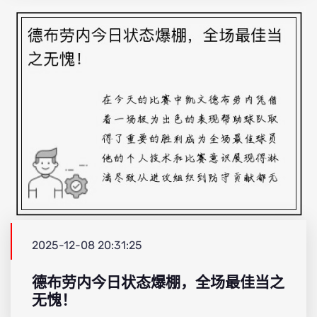
2025-12-08 20:31:25
德布劳内今日状态爆棚，全场最佳当之
无愧！