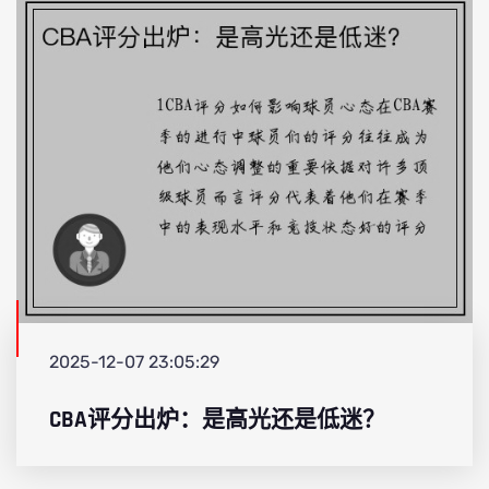
2025-12-07 23:05:29
CBA评分出炉：是高光还是低迷？