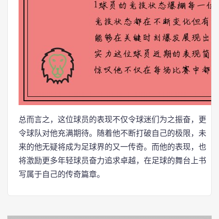
总而言之，这位球员的表现不仅令球迷们为之振奋，更
令球队对他充满期待。随着他不断打破自己的极限，未
来的他无疑将成为足球界的又一传奇。而他的表现，也
将激励更多年轻球员奋力追求卓越，在足球的舞台上书
写属于自己的传奇篇章。