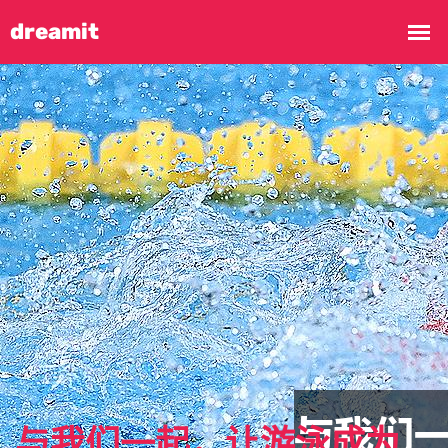
与我们一起，让游泳成为