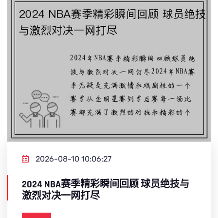
2026-08-10 10:06:27
2024 NBA赛季精彩瞬间回顾 球员绝技与
激烈对决一网打尽