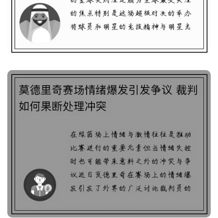
焦点
莫德里奇赛场情绪爆发引
发争议 裁判如何果断处理
冲突