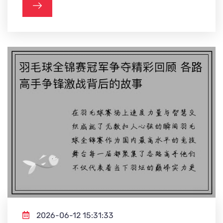
2026-06-12 15:31:33