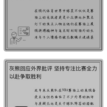
球星绯闻背后的故事与泪
水时刻：镜头下的真实情
感与人性考验
灰熊回应外界批评 坚持专
注比赛全力以赴争取胜利