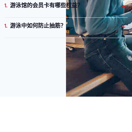
1.
游泳馆的会员卡有哪些权益？
1.
游泳中如何防止抽筋？