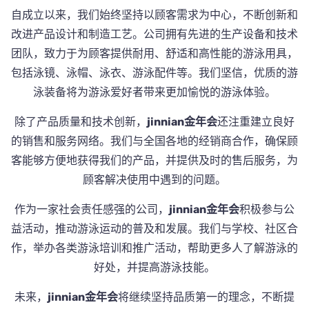
自成立以来，我们始终坚持以顾客需求为中心，不断创新和
改进产品设计和制造工艺。公司拥有先进的生产设备和技术
团队，致力于为顾客提供耐用、舒适和高性能的游泳用具，
包括泳镜、泳帽、泳衣、游泳配件等。我们坚信，优质的游
泳装备将为游泳爱好者带来更加愉悦的游泳体验。
除了产品质量和技术创新，
jinnian金年会
还注重建立良好
的销售和服务网络。我们与全国各地的经销商合作，确保顾
客能够方便地获得我们的产品，并提供及时的售后服务，为
顾客解决使用中遇到的问题。
作为一家社会责任感强的公司，
jinnian金年会
积极参与公
益活动，推动游泳运动的普及和发展。我们与学校、社区合
作，举办各类游泳培训和推广活动，帮助更多人了解游泳的
好处，并提高游泳技能。
未来，
jinnian金年会
将继续坚持品质第一的理念，不断提