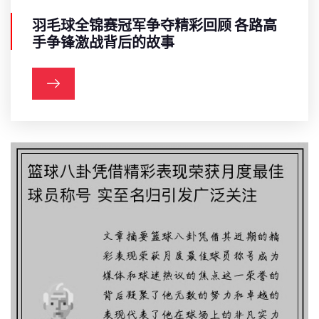
羽毛球全锦赛冠军争夺精彩回顾 各路高
手争锋激战背后的故事