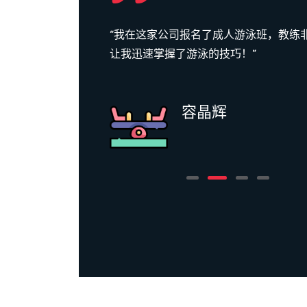
舒服。
“我在这家公司报名了成人游泳班，教练
让我迅速掌握了游泳的技巧！”
容晶辉