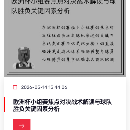
2026-05-14 15:44:06
欧洲杯小组赛焦点对决战术解读与球队
胜负关键因素分析