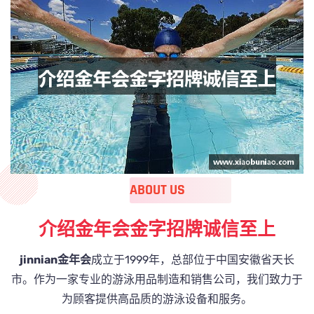
ABOUT US
介绍金年会金字招牌诚信至上
jinnian金年会
成立于1999年，总部位于中国安徽省天长
市。作为一家专业的游泳用品制造和销售公司，我们致力于
为顾客提供高品质的游泳设备和服务。