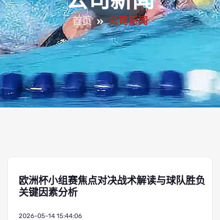
公司新闻
首页
公司新闻
欧洲杯小组赛焦点对决战术解读与球队胜负
关键因素分析
2026-05-14 15:44:06