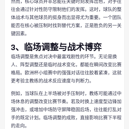
然而，核心球员并非总能在关键时刻发挥出色，对手往
往会通过针对性防守限制他们的发挥。这时，球队的整
体战术与其他球员的挺身而出显得尤为重要。一个团队
能否在核心被压制时找到替代方案，正是胜负的另一关
键因素。
3、临场调整与战术博弈
临场调整是焦点对决中最富戏剧性的环节。无论是换
人、阵型调整还是临时战术变化，都能在瞬间改变比赛
格局。欧洲杯小组赛中的强强对话往往胶着紧凑，这就
更考验主教练的战术反应速度与判断力。
例如，当球队在上半场被对手压制时，教练可能通过中
场休息的调整改变比赛节奏。若及时换上速度型边锋加
强冲击，或增加中场防守屏障稳固后场，往往能打乱对
手的既定计划。临场调整的成败，直接影响比赛下半程
的走向。