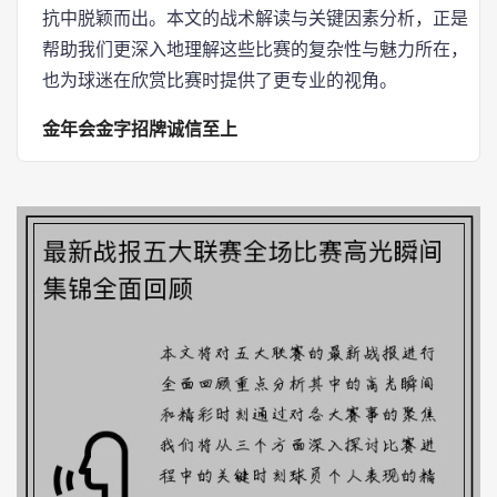
抗中脱颖而出。本文的战术解读与关键因素分析，正是
帮助我们更深入地理解这些比赛的复杂性与魅力所在，
也为球迷在欣赏比赛时提供了更专业的视角。
金年会金字招牌诚信至上