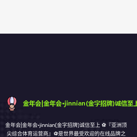
金年会|金年会·jinnian(金字招牌)诚信至上 ⚽️『亚洲顶
尖综合体育运营商』⚽️是世界最受欢迎的在线品牌之