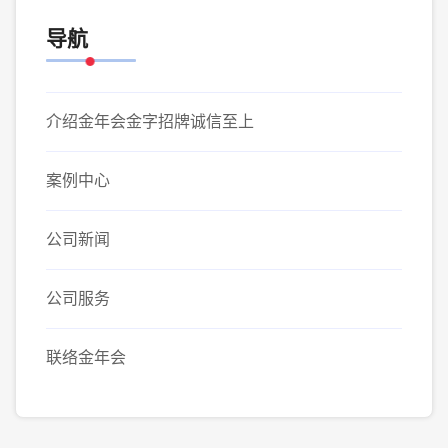
导航
介绍金年会金字招牌诚信至上
案例中心
公司新闻
公司服务
联络金年会