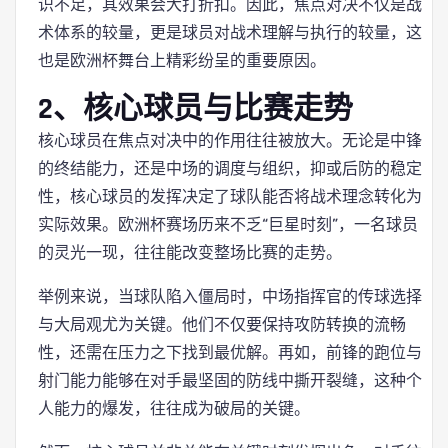
识不足，其效果会大打折扣。因此，焦点对决不仅是战
术体系的较量，更是球员对战术理解与执行的较量，这
也是欧洲杯舞台上精彩纷呈的重要原因。
2、核心球员与比赛走势
核心球员在焦点对决中的作用往往被放大。无论是中锋
的终结能力，还是中场的调度与组织，抑或后防的稳定
性，核心球员的发挥决定了球队能否将战术理念转化为
实际效果。欧洲杯赛场历来不乏“巨星时刻”，一名球员
的灵光一现，往往能改变整场比赛的走势。
举例来说，当球队陷入僵局时，中场指挥官的传球选择
与大局观尤为关键。他们不仅要保持攻防转换的流畅
性，还需在压力之下找到最优解。再如，前锋的跑位与
射门能力能够在对手最坚固的防线中撕开裂缝，这种个
人能力的爆发，往往成为破局的关键。