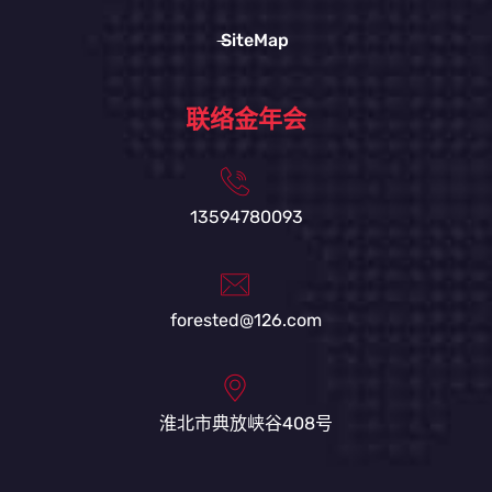
SiteMap
联络金年会
13594780093
forested@126.com
淮北市典放峡谷408号