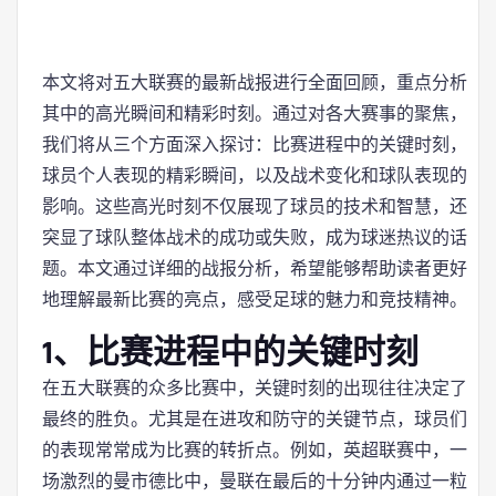
本文将对五大联赛的最新战报进行全面回顾，重点分析
其中的高光瞬间和精彩时刻。通过对各大赛事的聚焦，
我们将从三个方面深入探讨：比赛进程中的关键时刻，
球员个人表现的精彩瞬间，以及战术变化和球队表现的
影响。这些高光时刻不仅展现了球员的技术和智慧，还
突显了球队整体战术的成功或失败，成为球迷热议的话
题。本文通过详细的战报分析，希望能够帮助读者更好
地理解最新比赛的亮点，感受足球的魅力和竞技精神。
1、比赛进程中的关键时刻
在五大联赛的众多比赛中，关键时刻的出现往往决定了
最终的胜负。尤其是在进攻和防守的关键节点，球员们
的表现常常成为比赛的转折点。例如，英超联赛中，一
场激烈的曼市德比中，曼联在最后的十分钟内通过一粒