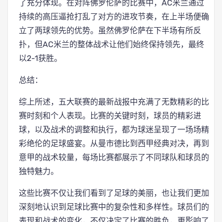
了充分体现。在对阵佛罗伦萨的比赛中，AC米兰通过
持续的高压逼抢打乱了对方的进攻节奏，在上半场便确
立了两球领先的优势。虽然佛罗伦萨在下半场有所反
扑，但AC米兰的整体战术让他们始终保持领先，最终
以2-1获胜。
总结：
综上所述，五大联赛的最新战报中充满了无数精彩的比
赛时刻和个人表现。比赛的关键时刻，球员的精彩进
球，以及战术的调整和执行，都为球迷呈现了一场场精
彩绝伦的足球盛宴。从曼市德比到西甲经典对决，再到
意甲的战术较量，每场比赛都展示了不同球队和球员的
独特魅力。
这些比赛不仅让我们看到了足球的美丽，也让我们更加
深刻地认识到足球比赛中的复杂性和多样性。球员们的
表现和战术的变化，不仅决定了比赛的胜负，更影响了