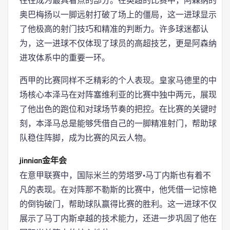
往往成为最具看点的部分。在英超的比赛中，阿森纳的
奥巴梅扬以一脚远射打破了场上的僵局，这一进球显示
了他极高的射门技巧和精准的判断力。许多球迷都认
为，这一进球不仅体现了球员的高超技艺，更是阿森纳
进攻体系中的重要一环。
西甲的比赛同样不乏精彩的个人表现。皇家马德里的中
场核心本泽马在对阵塞维利亚的比赛中独中两元，展现
了他出色的跑位和对球场节奏的把控。在比赛的关键时
刻，本泽马总是能够凭借自己的一脚精准射门，帮助球
队稳住阵脚，成为比赛的风云人物。
jinnian金年会
在意甲联赛中，国际米兰的劳塔罗·马丁内斯也有着不
凡的表现。在对阵那不勒斯的比赛中，他凭借一记惊艳
的倒钩破门，帮助球队赢得比赛的胜利。这一进球不仅
展示了马丁内斯卓越的技术能力，还进一步巩固了他在