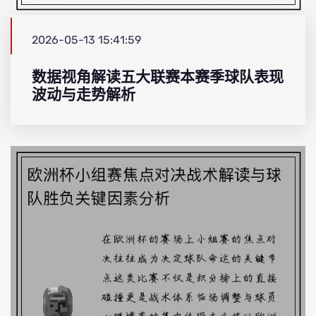
2026-05-13 15:41:59
数据视角解读五大联赛本赛季球队表现
波动与走势解析