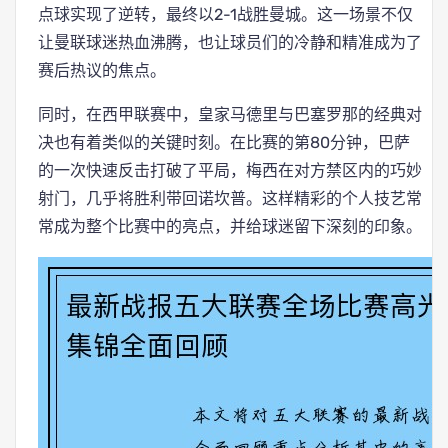
点球实现了逆转，最终以2-1战胜曼城。这一场景不仅
让曼联球迷热血沸腾，也让球员们的冷静和精准成为了
赛后热议的焦点。
同时，在西甲联赛中，皇家马德里与巴塞罗那的经典对
决也有着类似的关键时刻。在比赛的第80分钟，巴萨
的一次快速反击打破了平局，梅西在对方禁区内的巧妙
射门，几乎将胜利带回诺坎普。这样精彩的个人技艺常
常成为整个比赛中的亮点，并给球迷留下深刻的印象。