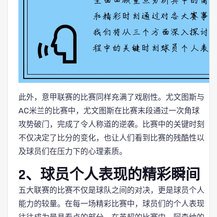
此外，意甲联赛的比赛同样充满了戏剧性。尤文图斯与
AC米兰的比赛中，尤文图斯在比赛末段通过一次角球
攻势破门，完成了令人称道的逆袭。比赛中的关键时刻
不仅决定了比分的变化，也让人们看到比赛的残酷性以
及球员们在压力下的心理素质。
2、球员个人表现的精彩瞬间
五大联赛的比赛不仅是球队之间的对决，更是球员个人
能力的较量。在每一场精彩比赛中，球员们的个人表现