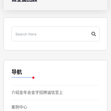
导航
介绍金年会金字招牌诚信至上
案例中心