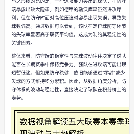
与之形成对比的是，一些进攻能力突出的球队，在防守
端暴露出较大隐患。例如德甲的勒沃库森虽然进攻犀
利，但在防守时面对高位压迫时容易出现失误，导致失
球数偏高。通过数据可以看到，该队在定位球防守环节
的失球率显著高于联赛平均值，这成为制约其稳定性的
关键因素。
整体来看，防守端的稳定性与失球波动往往决定了球队
能否在长期赛季中保持竞争力。强队在进攻端可能出现
短暂低迷，但如果防守稳健，依旧能够通过“零封”或少
失球的方式维持积分累积。因此，从数据角度分析，防
守体系的波动与稳定性，直接决定了球队在积分榜上的
走势。