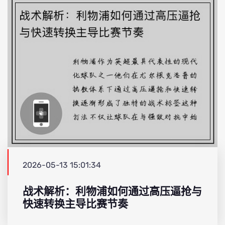
2026-05-13 15:01:34
战术解析：利物浦如何通过高压逼抢与
快速转换主导比赛节奏