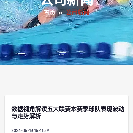
公司新闻
首页
公司新闻
数据视角解读五大联赛本赛季球队表现波动
与走势解析
2026-05-13 15:41:59