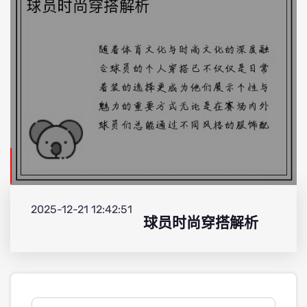
2025-12-21 12:42:51
球员时尚穿搭解析