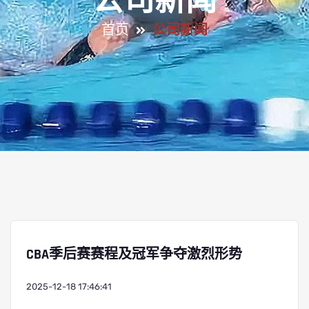
公司新闻
首页
公司新闻
CBA季后赛赛程及冠军争夺激烈形势
2025-12-18 17:46:41