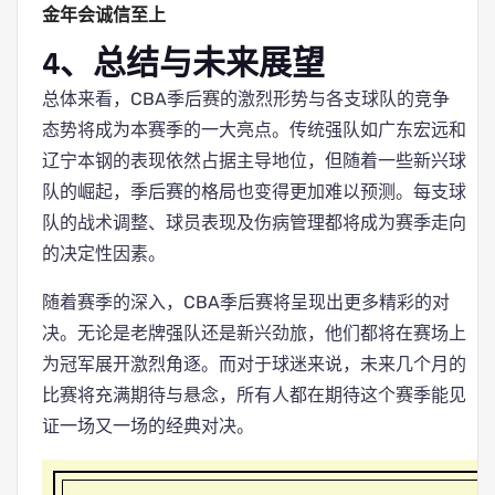
金年会诚信至上
4、总结与未来展望
总体来看，CBA季后赛的激烈形势与各支球队的竞争
态势将成为本赛季的一大亮点。传统强队如广东宏远和
辽宁本钢的表现依然占据主导地位，但随着一些新兴球
队的崛起，季后赛的格局也变得更加难以预测。每支球
队的战术调整、球员表现及伤病管理都将成为赛季走向
的决定性因素。
随着赛季的深入，CBA季后赛将呈现出更多精彩的对
决。无论是老牌强队还是新兴劲旅，他们都将在赛场上
为冠军展开激烈角逐。而对于球迷来说，未来几个月的
比赛将充满期待与悬念，所有人都在期待这个赛季能见
证一场又一场的经典对决。