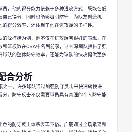
球员，他的得分能力依赖于多种进攻方式，既能在低
仅自己得分，同时也能够吸引防守，为队友创造机
他的得分效率，还体现了他在进攻端的多样性。
队的沈梓捷为例，他不仅在进攻端有很好的表现，在
数和篮板数在CBA中名列前茅，这为深圳队提供了强
升球队的整体防守效率，还能为球队的快攻提供更多
配合分析
因素之一。许多球队通过加强防守反击来快速转换进
得分。防守反击不仅需要球员具有高强的个人防守能
出色的防守反击体系表现不俗。广厦通过全场紧逼和