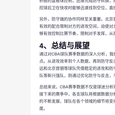
积极的篮板球控制，迅速完成防守转换，
控球后卫在快攻时能够迅速找到空位，直
另外，防守端的协作同样至关重要。北京
有效的配合限制对方的进攻空间，迫使对
够有效控制比赛节奏，限制对手发挥，从
4、总结与展望
通过对CBA球队赛季数据的深入分析，
点。从进攻效率到个人数据，再到防守反
远和北京首钢等球队凭借稳定的进攻和防
队等新兴强队，则通过优化防守与反击，
总结来说，CBA赛季数据不仅是球迷分
接下来的赛季中，各支球队将根据数据分
的不断发展，球队在各个领域的细节将变
度。