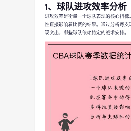
1、球队进攻效率分析
进攻效率是衡量一个球队表现的核心指标
性直接影响着比赛的结果。通过分析每支
现突出，哪些球队依赖特定的战术安排。