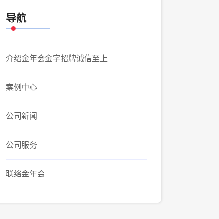
导航
介绍金年会金字招牌诚信至上
案例中心
公司新闻
公司服务
联络金年会