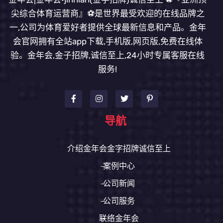
尖综合体育运营商』⚽️是世界最受欢迎的在线品牌之
一,公司为体育爱好者提供全球最新信息和产品。金年
会官网拥有全站app下载,手机版,网页版,免费在线体
验。金年会,金子招牌,诚信至上,24小时专属客服在线
服务!
导航
介绍金年会金字招牌诚信至上
案例中心
公司新闻
公司服务
联络金年会