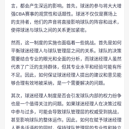
言，都会产生深远的影响。首先，球迷的参与将大大增
强CBA赛事的观赏性和话题性。球迷不仅仅是赛场上
的支持者，他们的声音将直接影响球队的阵容和战术，
使得球迷与球队之间的关系更加紧密。
然而，这一制度的实施也面临着一些挑战。首先是如何
平衡球迷经理人与球队管理层之间的关系。球队的决策
需要结合专业的眼光和全面的分析，而球迷经理人虽然
代表了广泛的支持群体，但其专业水平和经验可能有所
不足。因此，如何保证球迷经理人提出的建议和意见能
够合理有效地被采纳，是一个需要解决的问题。
其次，球迷经理人制度是否会引发球队内部的权力纷争
也是一个值得关注的问题。如果球迷经理人在决策过程
中参与过多，可能会导致球队管理层的权威受到挑战，
甚至影响球队的整体运作。因此，如何在赋予球迷经理
人更多话语权的同时，保持球队管理层的专业性和独立