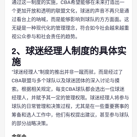
通过这一制度的实施，CBA希望能够在未来打造出一
个更加开放和透明的联盟文化，球迷的声音不再只是通
过看台上的呐喊，而是能够影响到球队的方方面面。这
无疑是一种现代化的管理理念，符合如今社会越来越重
视公众参与和社会责任的趋势。
2、球迷经理人制度的具体实
施
“球迷经理人”制度的推出并非一蹴而就，而是经过了
CBA联盟与多个球队以及球迷团体的深入讨论与摸
索。根据相关规定，每支CBA球队都会选出一位球迷
经理人，并赋予其一定的管理权限。球迷经理人将参与
球队的日常管理和决策过程，尤其是在一些重要赛事的
筹备和选人工作中，他们有权提出建议，甚至参与球队
的部分战略决策。