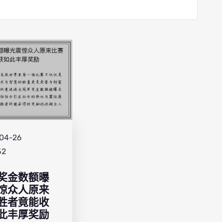
04-26
52
奖金数额曝
惊众人原来
胜者竟能收
此丰厚奖励