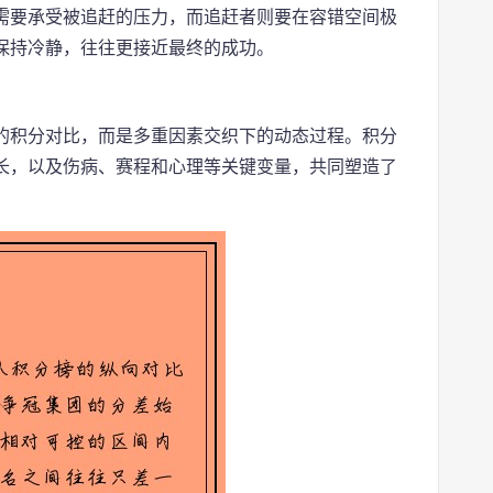
需要承受被追赶的压力，而追赶者则要在容错空间极
保持冷静，往往更接近最终的成功。
的积分对比，而是多重因素交织下的动态过程。积分
长，以及伤病、赛程和心理等关键变量，共同塑造了