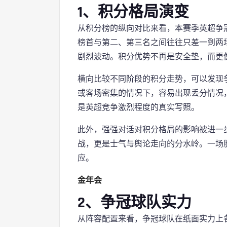
1、积分格局演变
从积分榜的纵向对比来看，本赛季英超争
榜首与第二、第三名之间往往只差一到两
剧烈波动。积分优势不再是安全垫，而更
横向比较不同阶段的积分走势，可以发现
或客场密集的情况下，容易出现丢分情况
是英超竞争激烈程度的真实写照。
此外，强强对话对积分格局的影响被进一
战，更是士气与舆论走向的分水岭。一场
应。
金年会
2、争冠球队实力
从阵容配置来看，争冠球队在纸面实力上