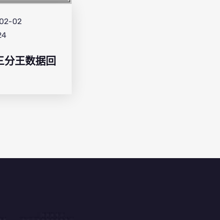
02-02
24
A三分王数据回