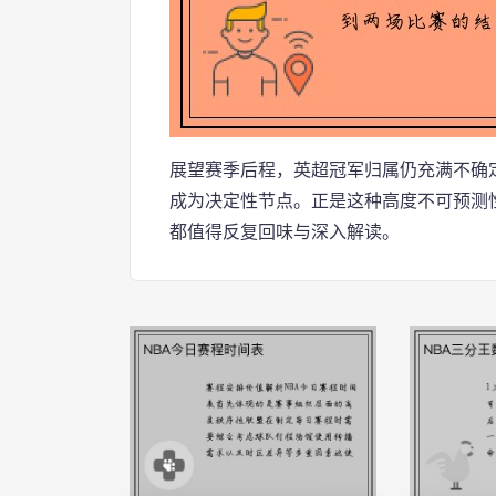
展望赛季后程，英超冠军归属仍充满不确
成为决定性节点。正是这种高度不可预测
都值得反复回味与深入解读。