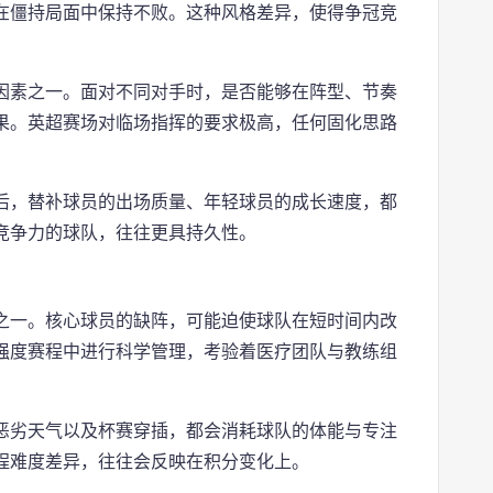
在僵持局面中保持不败。这种风格差异，使得争冠竞
因素之一。面对不同对手时，是否能够在阵型、节奏
果。英超赛场对临场指挥的要求极高，任何固化思路
后，替补球员的出场质量、年轻球员的成长速度，都
竞争力的球队，往往更具持久性。
之一。核心球员的缺阵，可能迫使球队在短时间内改
强度赛程中进行科学管理，考验着医疗团队与教练组
恶劣天气以及杯赛穿插，都会消耗球队的体能与专注
程难度差异，往往会反映在积分变化上。