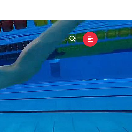
公司新闻
公司服务
联络金年会