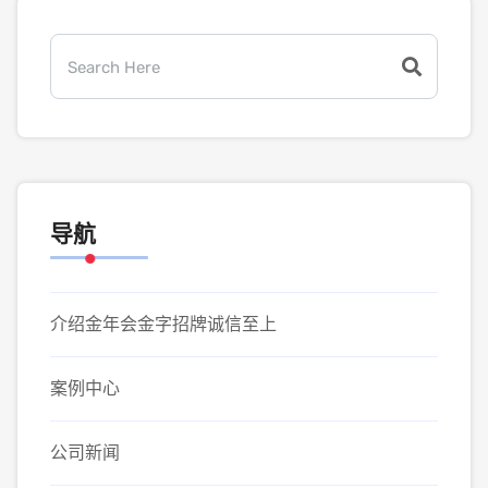
导航
介绍金年会金字招牌诚信至上
案例中心
公司新闻