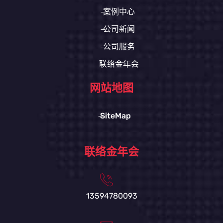
案例中心
公司新闻
公司服务
联络金年会
网站地图
SiteMap
联络金年会
13594780093