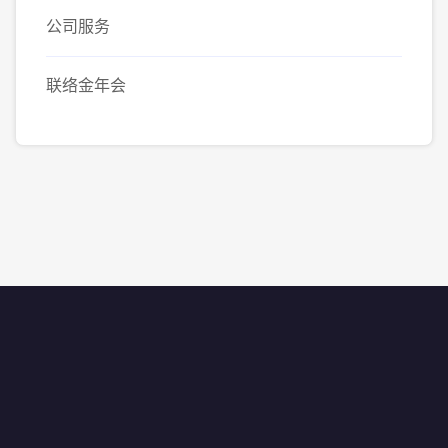
公司服务
联络金年会