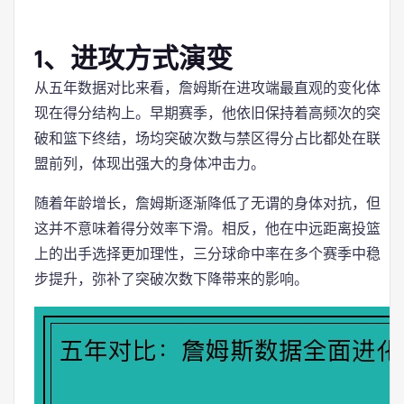
1、进攻方式演变
从五年数据对比来看，詹姆斯在进攻端最直观的变化体
现在得分结构上。早期赛季，他依旧保持着高频次的突
破和篮下终结，场均突破次数与禁区得分占比都处在联
盟前列，体现出强大的身体冲击力。
随着年龄增长，詹姆斯逐渐降低了无谓的身体对抗，但
这并不意味着得分效率下滑。相反，他在中远距离投篮
上的出手选择更加理性，三分球命中率在多个赛季中稳
步提升，弥补了突破次数下降带来的影响。