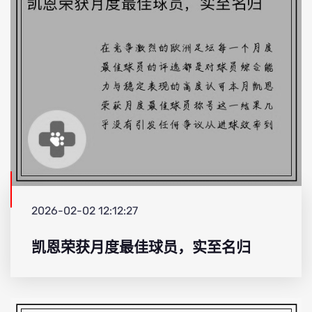
2026-02-02 12:12:27
凯恩荣获月度最佳球员，实至名归