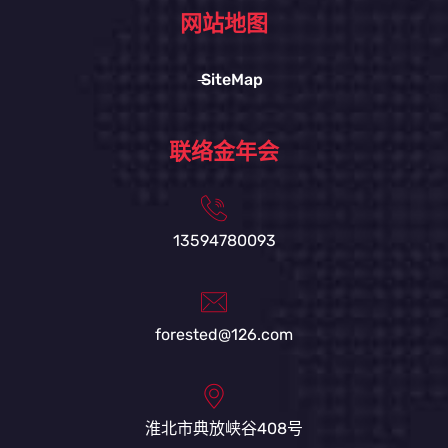
网站地图
SiteMap
联络金年会
13594780093
forested@126.com
淮北市典放峡谷408号