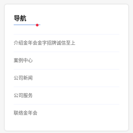
导航
介绍金年会金字招牌诚信至上
案例中心
公司新闻
公司服务
联络金年会