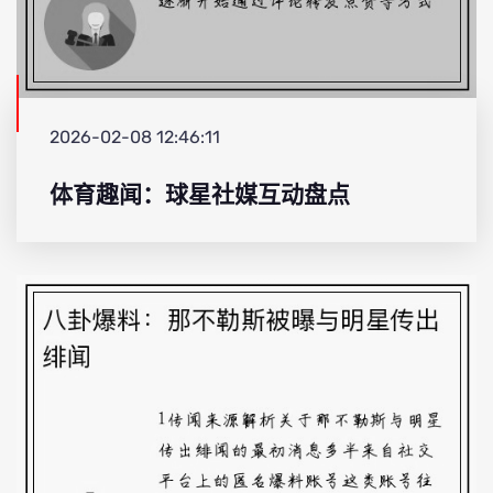
2026-02-08 12:46:11
体育趣闻：球星社媒互动盘点