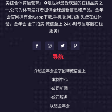
尖综合体育运营商』⚽️是世界最受欢迎的在线品牌之
一,公司为体育爱好者提供全球最新信息和产品。金年
会官网拥有全站app下载,手机版,网页版,免费在线体
验。金年会,金子招牌,诚信至上,24小时专属客服在线
服务!
导航
介绍金年会金字招牌诚信至上
案例中心
公司新闻
公司服务
联络金年会