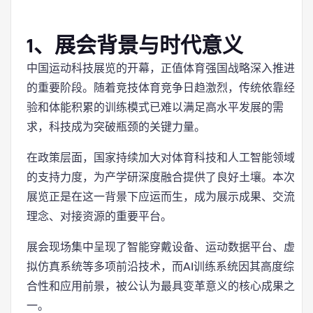
1、展会背景与时代意义
中国运动科技展览的开幕，正值体育强国战略深入推进
的重要阶段。随着竞技体育竞争日趋激烈，传统依靠经
验和体能积累的训练模式已难以满足高水平发展的需
求，科技成为突破瓶颈的关键力量。
在政策层面，国家持续加大对体育科技和人工智能领域
的支持力度，为产学研深度融合提供了良好土壤。本次
展览正是在这一背景下应运而生，成为展示成果、交流
理念、对接资源的重要平台。
展会现场集中呈现了智能穿戴设备、运动数据平台、虚
拟仿真系统等多项前沿技术，而AI训练系统因其高度综
合性和应用前景，被公认为最具变革意义的核心成果之
一。