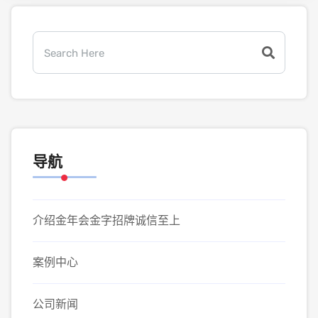
导航
介绍金年会金字招牌诚信至上
案例中心
公司新闻