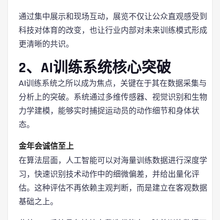
通过集中展示和现场互动，展览不仅让公众直观感受到
科技对体育的改变，也让行业内部对未来训练模式形成
更清晰的共识。
2、AI训练系统核心突破
AI训练系统之所以成为焦点，关键在于其在数据采集与
分析上的突破。系统通过多维传感器、视觉识别和生物
力学建模，能够实时捕捉运动员的动作细节和身体状
态。
金年会诚信至上
在算法层面，人工智能可以对海量训练数据进行深度学
习，快速识别技术动作中的细微偏差，并给出量化评
估。这种评估不再依赖主观判断，而是建立在客观数据
基础之上。