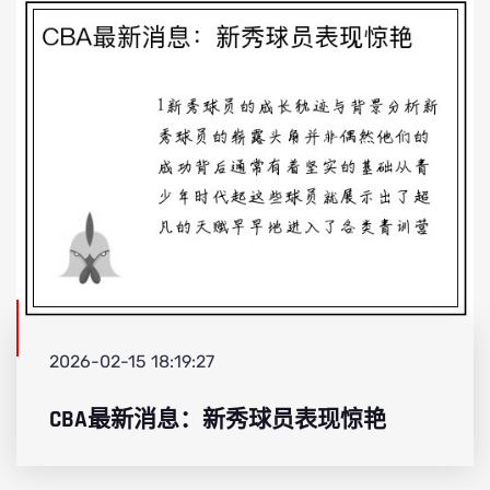
2026-02-15 18:19:27
CBA最新消息：新秀球员表现惊艳