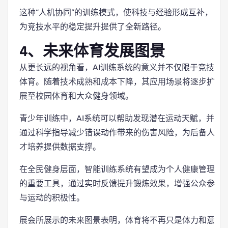
这种“人机协同”的训练模式，使科技与经验形成互补，
为竞技水平的稳定提升提供了全新路径。
4、未来体育发展图景
从更长远的视角看，AI训练系统的意义并不仅限于竞技
体育。随着技术成熟和成本下降，其应用场景将逐步扩
展至校园体育和大众健身领域。
青少年训练中，AI系统可以帮助发现潜在运动天赋，并
通过科学指导减少错误动作带来的伤害风险，为后备人
才培养提供数据支撑。
在全民健身层面，智能训练系统有望成为个人健康管理
的重要工具，通过实时反馈提升锻炼效果，增强公众参
与运动的积极性。
展会所展示的未来图景表明，体育将不再只是体力和意