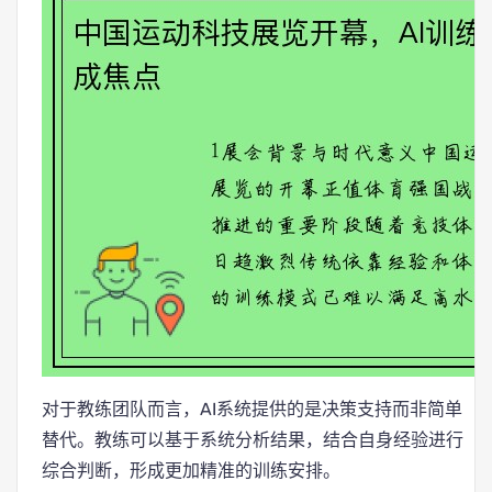
对于教练团队而言，AI系统提供的是决策支持而非简单
替代。教练可以基于系统分析结果，结合自身经验进行
综合判断，形成更加精准的训练安排。