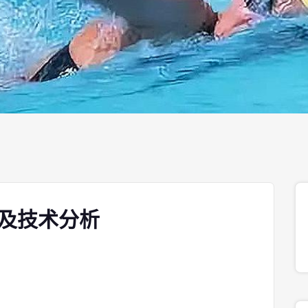
现及技术分析