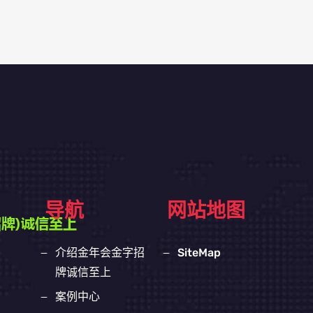
导航
网站地图
介绍金年会金字招
SiteMap
牌诚信至上
案例中心