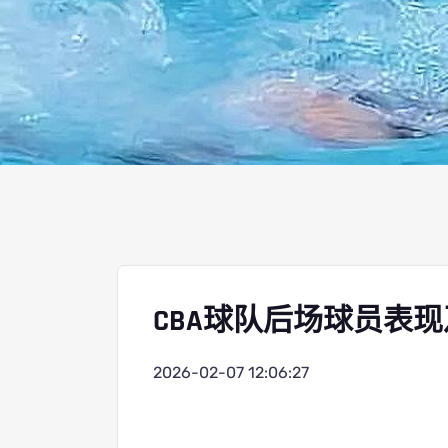
CBA球队后场球员表
2026-02-07 12:06:27