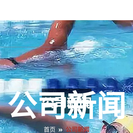
网站首页
介绍金年会金字招牌诚信至上
案例中心
公司新闻
首页
公司新闻