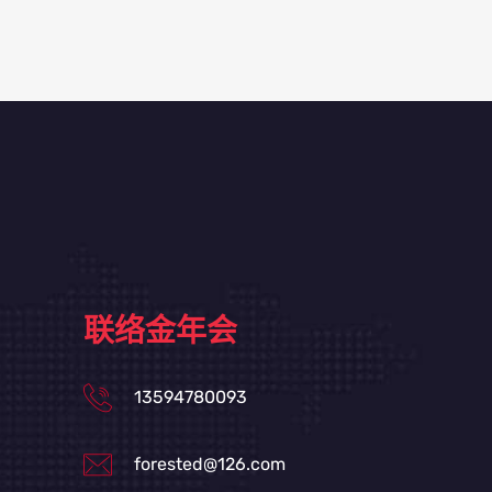
联络金年会
13594780093
forested@126.com