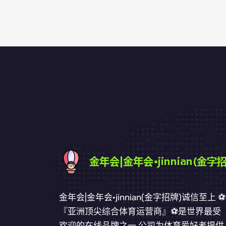
金年会|金年会·jinnian(金字招牌)诚信至上 ⚽️
『亚洲顶尖综合体育运营商』⚽️是世界最受
欢迎的在线品牌之一,公司为体育爱好者提供