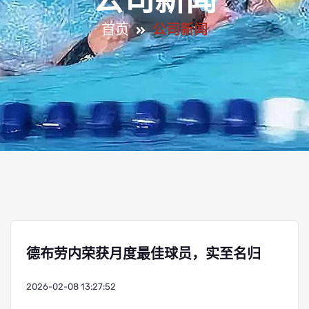
公司新闻
首页
公司新闻
德布劳内荣获月度最佳球员，实至名归
2026-02-08 13:27:52