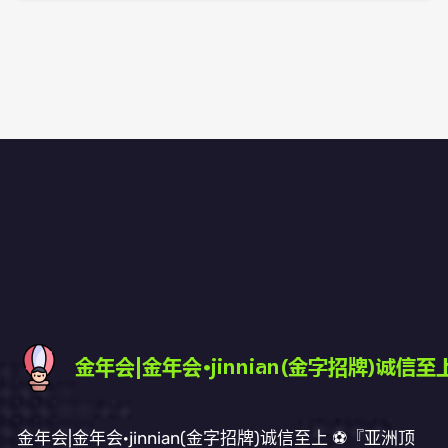
金年会|金年会·jinnian(金字招牌)诚信至上 ⚽️『亚洲顶