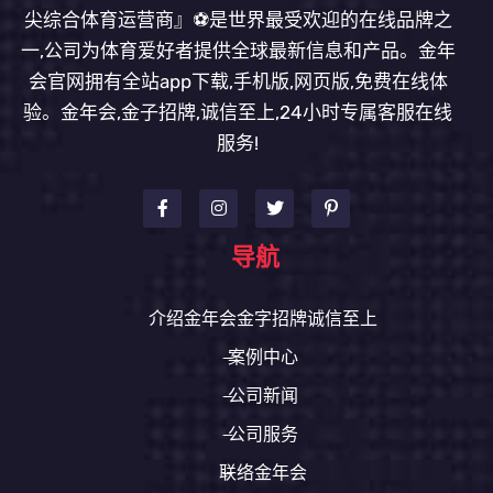
尖综合体育运营商』⚽️是世界最受欢迎的在线品牌之
一,公司为体育爱好者提供全球最新信息和产品。金年
会官网拥有全站app下载,手机版,网页版,免费在线体
验。金年会,金子招牌,诚信至上,24小时专属客服在线
服务!
导航
介绍金年会金字招牌诚信至上
案例中心
公司新闻
公司服务
联络金年会